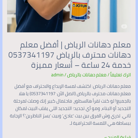
ساعة
–
أسعار
مميزة
معلم دهانات الرياض | أفضل معلم
دهانات محترف بالرياض 0537341197
خدمة 24 ساعة – أسعار مميزة
اترك تعليقاً
/
معلم دهانات بالرياض
/
admin
معلم دهانات الرياض: اكتشف لمسة الإبداع والاحتراف مع أفضل
معلم دهانات محترف بالرياض (اتصل الآن: 0537341197) يا هلا
بالجميع! لو كنت تقرأ هالسطور، فاحتمال كبير إنك وصلت لمرحلة
التجديد أو البناء، ومو أي تجديد؛ التجديد اللي يقلب البيت لمكان
ثاني. تدري وش الفرق بين بيت ‘عادي’ وبيت ‘يسرّ الناظرين’؟ الإجابة
ببساطة هي اللمسة الاحترافية لـ
قراءة المزيد »