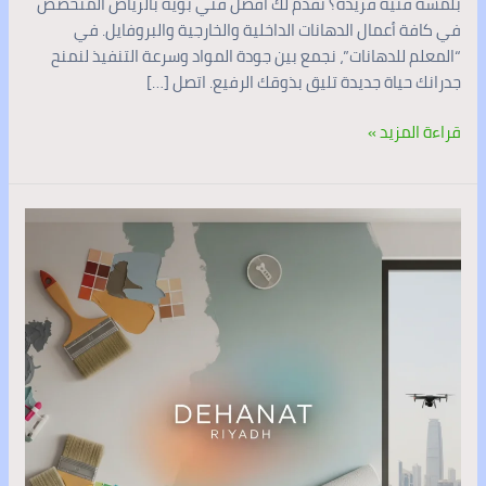
بلمسة فنية فريدة؟ نقدم لك أفضل فني بوية بالرياض المتخصص
في كافة أعمال الدهانات الداخلية والخارجية والبروفايل. في
“المعلم للدهانات”، نجمع بين جودة المواد وسرعة التنفيذ لنمنح
جدرانك حياة جديدة تليق بذوقك الرفيع. اتصل […]
قراءة المزيد »
افضل
فني
بويه
شقق
في
شمال
الرياض
|
المعلم
للدهانات