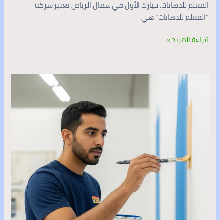
المعلم للدهانات: خيارك الأول في شمال الرياض تعتبر شركة
“المعلم للدهانات” هي
قراءة المزيد »
معلم
دهانات
الرياض
|
أفضل
معلم
دهانات
محترف
بالرياض
0537341197
خدمة
24