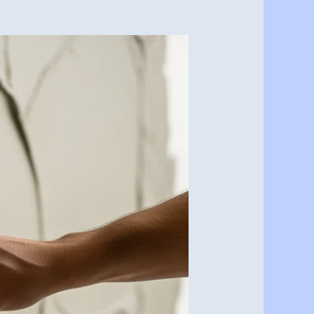
مقاول
أعمال
لياسة
بالرياض:
الجودة
والإتقان
لأساس
متين
في
كل
أحياء
العاصمة
0537341197