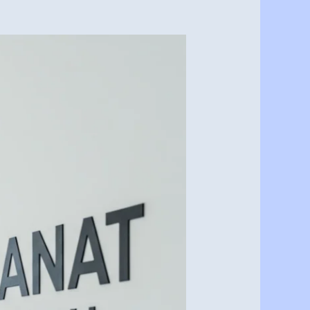
صباغ
دهانات
في
الرياض
اتصل
بنا
0537341197
–
دهانات
الرياض
معكم
في
جميع
أنحاء
الرياض