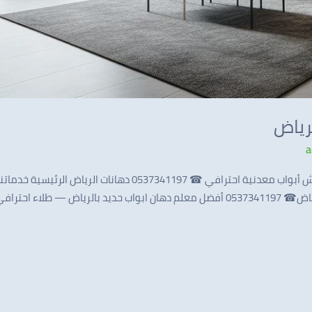
رياض
a
دهانات الرياض الرئيسية خدماتنا تواصل معنا 0537341197
الرياض منذ 2010 معلم دهان ابواب حديد بالرياض☎ 0537341197 أفضل معلم دهان ابواب حدي