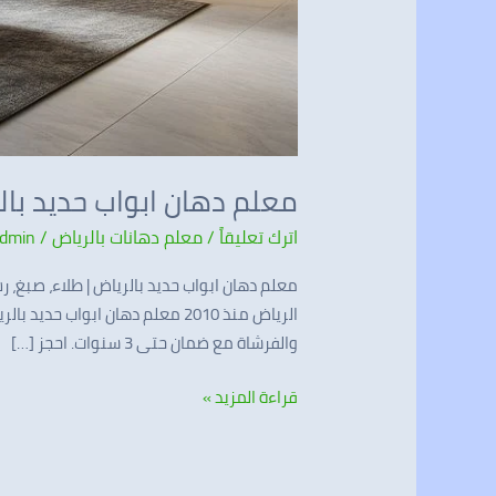
معلم دهان ابواب حديد بال
اترك تعليقاً
/
معلم دهانات بالرياض
/
dmin
معلم دهان ابواب حديد بالرياض | طلاء، صبغ، رش أبواب معدنية احترافي ☎ 0537341197 
والفرشاة مع ضمان حتى 3 سنوات. احجز […]
قراءة المزيد »