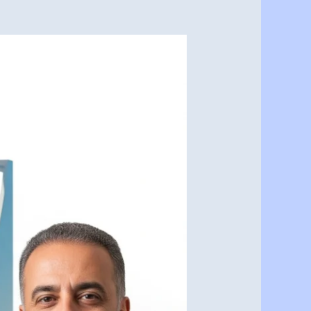
معلم
دهانات
شمال
الرياض
الأفضل
|
احترافية
وجودة
لا
تُضاهى
0537341197