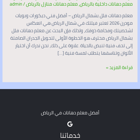
معلم دهانات داخلية بالرياض
,
معلم دهانات منازل بالرياض
/
admin
معلم دهانات فلل بشمال الرياض – أفضل فني ديكورات وبويات
مودرن 2026 تعتبر فيلتك في شمال الرياض هي انعكاس
لشخصيتك وفخامة ذوقك، ولذلك فإن البحث عن معلم دهانات فلل
بشمال الرياض محترف هو الخطوة الأولى لتحويل الجدران الصامتة
إلى تحف فنية تنبض بالحياة. علاوة على ذلك، نحن ندرك أن اختيار
الألوان وتناسقها يتطلب لمسة فنية […]
قراءة المزيد »
أفضل معلم دهانات في الرياض
خدماتنا