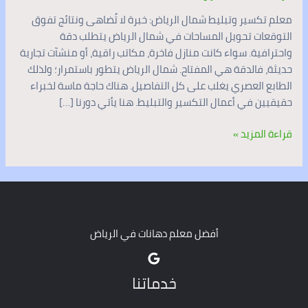
معلم تكسير وتبليط شمال الرياض: خبرة لا تُضاهى ونتائج تفوق
التوقعات تحويل المساحات في شمال الرياض يتطلب دقة
واحترافية. سواء كانت منازل فاخرة، مكاتب راقية، أو منشآت تجارية
حديثة، فالدقة هي المفتاح. شمال الرياض يتطور باستمرار؛ ولذلك
الطابع العصري يغلب على كل التفاصيل. هناك حاجة ماسة لخبراء
حقيقيين في أعمال التكسير والتبليط. هنا يأتي دورنا […]
قراءة المزيد »
أفضل معلم دهانات في الرياض
خدماتنا