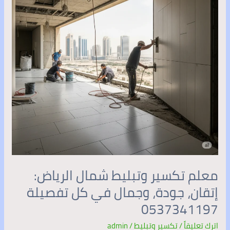
الرياض:
إتقان،
جودة،
وجمال
في
كل
تفصيلة
0537341197
معلم تكسير وتبليط شمال الرياض:
إتقان، جودة، وجمال في كل تفصيلة
0537341197
اترك تعليقاً
/
تكسير وتبليط
/
admin