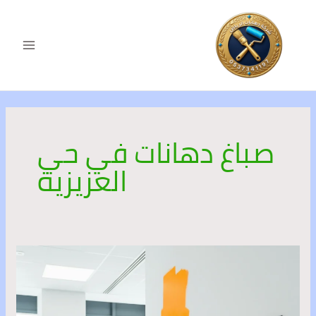
خطي
MAIN
لى
ENU
لمحتوى
صباغ دهانات في حي
العزيزية
صباغ
دهانات
في
الرياض