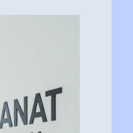
صباغ
دهانات
في
الرياض
اتصل
بنا
0537341197
–
دهانات
الرياض
معكم
في
جميع
أنحاء
الرياض