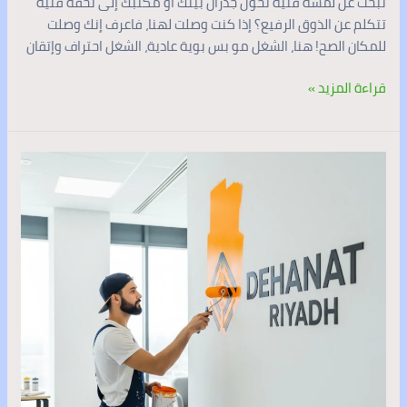
تبحث عن لمسة فنية تحوّل جدران بيتك أو مكتبك إلى تحفة فنية
تتكلم عن الذوق الرفيع؟ إذا كنت وصلت لهنا، فاعرف إنك وصلت
للمكان الصح! هنا، الشغل مو بس بوية عادية، الشغل احتراف وإتقان
قراءة المزيد »
رقم
معلم
دهانات
الرياض:
أفضل
معلم
دهانات
بالرياض
(0537341197)
لجميع
أحياء
الرياض