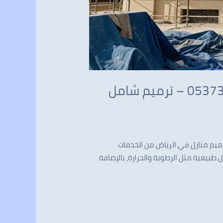
ترميم منازل في الرياض: أفضل معلم ترميم ودهانات بالرياض 0537341197 – ترميم شامل
 بأسعار لا تُنافس تعد عملية ترميم منازل في الرياض من الخدمات
 طبيعية مثل الرطوبة والحرارة، بالإضافة