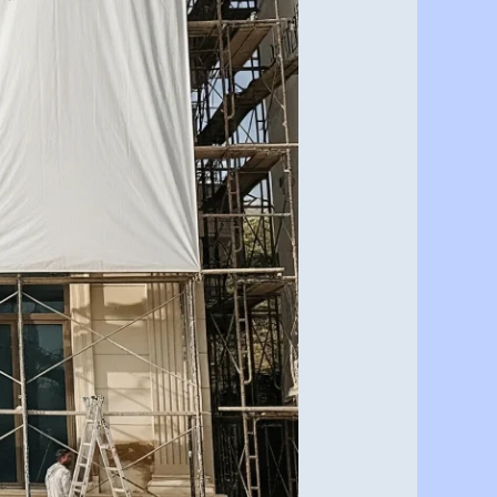
تُنافس