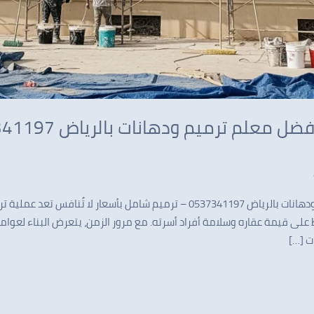
ترميم منازل في الرياض: أفضل معلم ترميم ودهانات بالرياض 0537341197 – ترميم شامل
على قيمة عقاره وسلامة أفراد أسرته. مع مرور الزمن، يتعرض البناء لعوامل
ت […]