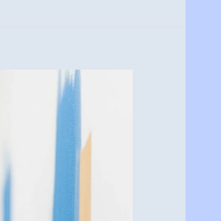
أفضل
معلم
دهانات
شمال
الرياض:
جودة،
إبداع،
وسرعة
اتصل
الآن
0537341197