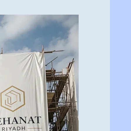
ترميم
منازل
في
الرياض:
أفضل
معلم
ترميم
ودهانات
بالرياض
0537341197
–
ترميم
شامل
بأسعار
لا