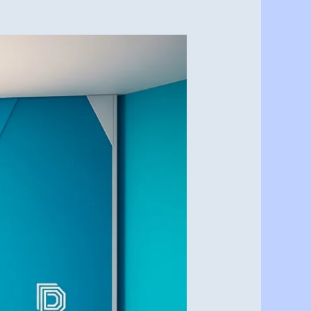
أفضل
معلم
دهانات
داخلية
في
الرياض
اتصل
بنا
0537341197
–
دهانات
الرياض
خدمة
بجميع
أنحاء