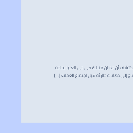
053734119 عندما تستيقظ في منتصف الليل وتكتشف أن جدران منزلك في حي العليا بحاجة
اج إلى دهانات طارئة قبل اجتماع العملاء […]