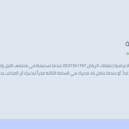
a
🎨 دهانات حي العليا 24 ساعة – خدمة فورية احترافية | دهانات الرياض 7
اً، أو عندما يتصل بك مديرك في الساعة الثالثة فجراً ليخبرك أن المكتب يحت