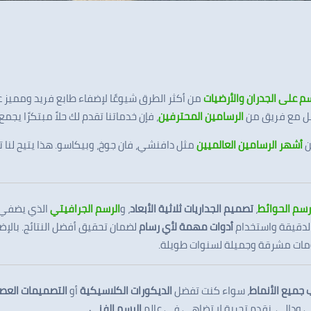
سم على الجدران والأرضيات
من أكثر الطرق شيوعًا لإضفاء طابع فريد ومميز 
مل مع فريق من
الرسامين المحترفين
، فإن خدماتنا تقدم لك حلاً مبتكرًا يجمع
ن
أشهر الرسامين العالميين
مثل دافنشي، فان جوخ، وبيكاسو. هذا يتيح لنا 
سم الحوائط
،
تصميم الجداريات ثلاثية الأبعاد
، و
الرسم الجرافيتي
الذي يضفي ل
الدقيقة واستخدام
أدوات مهمة لأي رسام
لضمان تحقيق أفضل النتائج. بالإض
مات مشرقة وجميلة لسنوات طويلة.
جميع الأنماط
، سواء كنت تفضل
الديكورات الكلاسيكية
أو
التصميمات العص
ودالي، نقدم تجربة لا تضاهى في عالم
الرسم الفني
.