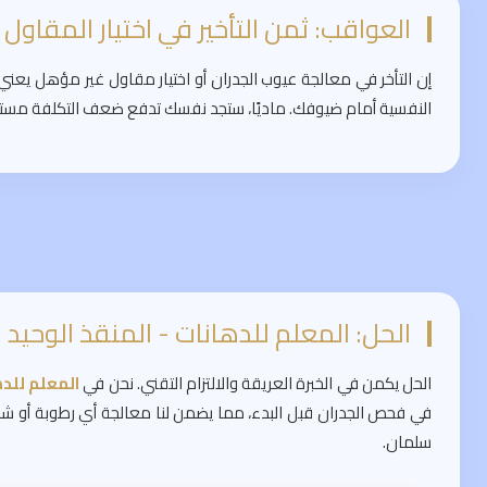
العواقب: ثمن التأخير في اختيار المقاول
إن التأخر في معالجة عيوب الجدران أو اختيار مقاول غير مؤهل يعن
النفسية أمام ضيوفك. ماديًا، ستجد نفسك تدفع ضعف التكلفة مستقبلاً ل
الحل: المعلم للدهانات - المنقذ الوحيد 
الحل يكمن في الخبرة العريقة والالتزام التقني. نحن في
المعلم للد
في فحص الجدران قبل البدء، مما يضمن لنا معالجة أي رطوبة أو 
سلمان.