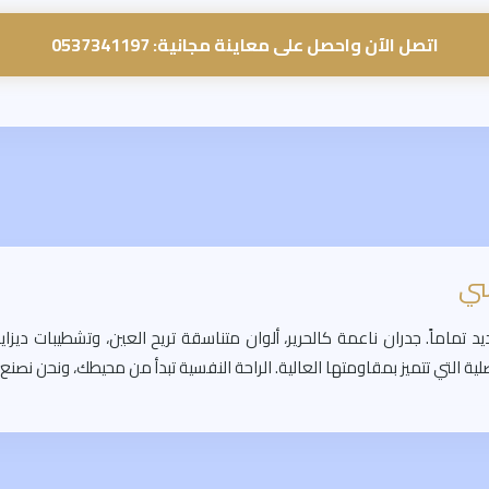
اتصل الآن واحصل على معاينة مجانية: 0537341197
سي
د تماماً. جدران ناعمة كالحرير، ألوان متناسقة تريح العين، وتشطيبات د
صلية التي تتميز بمقاومتها العالية. الراحة النفسية تبدأ من محيطك، ونحن نصنع 