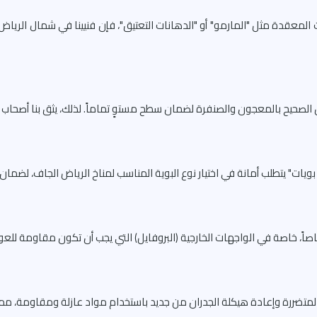
 المعقدة مثل "المارمو" أو "الدهانات التعتيق"، فإن فنيينا في شمال الرياض 
 الصحيح بالمعجون والصنفرة لضمان سطح مستوٍ تماماً. لذلك، يثق بنا أصحاب 
يات" يتطلب أمانة في اختيار نوع البوية المناسب لمناخ الرياض الجاف، لضمان 
اً، خاصة في الواجهات الخارجية (البروفايل) التي يجب أن تكون مقاومة للعوامل
مة المتضررة وإعادة هيكلة الجدران من جديد باستخدام مواد عازلة ومقاومة، 